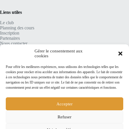
Liens utiles
Le club
Planning des cours
Inscription
Partenaires
Nous contacter
Gérer le consentement aux
cookies
Contact
Pour offrir les meilleures expériences, nous utilisons des technologies telles que les
cookies pour stocker et/ou accéder aux informations des appareils. Le fait de consentir
Espace Camille Flammarion
à ces technologies nous permettra de traiter des données telles que le comportement de
5/7 boulevard de la République
navigation ou les ID uniques sur ce site. Le fait de ne pas consentir ou de retirer son
44380 Pornichet
consentement peut avoir un effet négatif sur certaines caractéristiques et fonctions.
+33 805 690 810
adhesion@rcp44.com
Accepter
Refuser
Suivez-nous